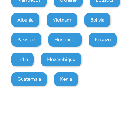
Marruecos
Ukraine
Ecuador
Albania
Vietnam
Bolivia
Pakistan
Honduras
Kosovo
India
Mozambique
Guatemala
Kenia