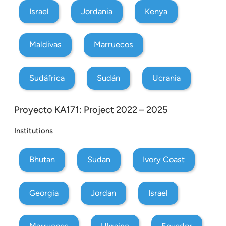
Israel
Jordania
Kenya
Maldivas
Marruecos
Sudáfrica
Sudán
Ucrania
Proyecto KA171: Project 2022 – 2025
Institutions
Bhutan
Sudan
Ivory Coast
Georgia
Jordan
Israel