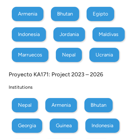
Armenia
Bhutan
Egipto
Indonesia
Jordania
Maldivas
Marruecos
Nepal
Ucrania
Proyecto KA171: Project 2023 – 2026
Institutions
Nepal
Armenia
Bhutan
Georgia
Guinea
Indonesia